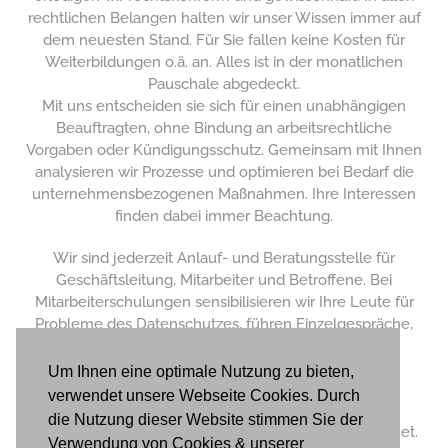
rechtlichen Belangen halten wir unser Wissen immer auf
dem neuesten Stand. Für Sie fallen keine Kosten für
Weiterbildungen o.ä. an. Alles ist in der monatlichen
Pauschale abgedeckt.
Mit uns entscheiden sie sich für einen unabhängigen
Beauftragten, ohne Bindung an arbeitsrechtliche
Vorgaben oder Kündigungsschutz. Gemeinsam mit Ihnen
analysieren wir Prozesse und optimieren bei Bedarf die
unternehmensbezogenen Maßnahmen. Ihre Interessen
finden dabei immer Beachtung.
Wir sind jederzeit Anlauf- und Beratungsstelle für
Geschäftsleitung, Mitarbeiter und Betroffene. Bei
Mitarbeiterschulungen sensibilisieren wir Ihre Leute für
Probleme des Datenschutzes, führen Einzelgespräche,
motivieren die Belegschaft und analysieren die
Erkenntnisse.
Um Ihnen eine optimale Nutzung zu bieten,
verwendet unsere Webseite Cookies. Durch
Das alles bekommen Sie bei uns aus einer Hand.
die Nutzung dieser Website stimmen Sie der
Professionalität und Zuverlässigkeit die uns auszeichnet.
Verwendung von Cookies & unserer